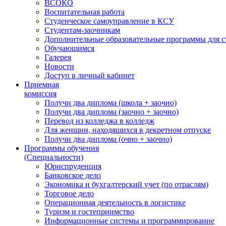
ВСОКО
Воспитательная работа
Студенческое самоуправление в КСУ
Студентам-заочникам
Дополнительные образовательные программы для с
Обучающимся
Галерея
Новости
Доступ в личный кабинет
Приемная
комиссия
Получи два диплома (школа + заочно)
Получи два диплома (заочно + заочно)
Перевод из колледжа в колледж
Для женщин, находящихся в декретном отпуске
Получи два диплома (очно + заочно)
Программы обучения
(Специальности)
Юриспруденция
Банковское дело
Экономика и бухгалтерский учет (по отраслям)
Торговое дело
Операционная деятельность в логистике
Туризм и гостеприимство
Информационные системы и программирование