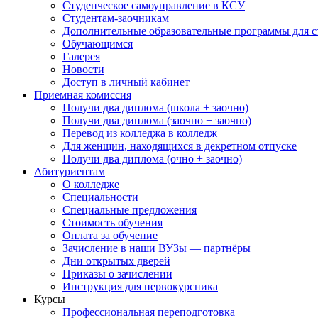
Студенческое самоуправление в КСУ
Студентам-заочникам
Дополнительные образовательные программы для с
Обучающимся
Галерея
Новости
Доступ в личный кабинет
Приемная комиссия
Получи два диплома (школа + заочно)
Получи два диплома (заочно + заочно)
Перевод из колледжа в колледж
Для женщин, находящихся в декретном отпуске
Получи два диплома (очно + заочно)
Абитуриентам
О колледже
Специальности
Специальные предложения
Стоимость обучения
Оплата за обучение
Зачисление в наши ВУЗы — партнёры
Дни открытых дверей
Приказы о зачислении
Инструкция для первокурсника
Курсы
Профессиональная переподготовка