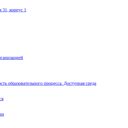
м 31, корпус 1
рганизацией
ть образовательного процесса. Доступная среда
ся
ии