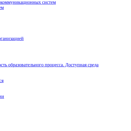
окоммуникационных систем
ем
рганизацией
ть образовательного процесса. Доступная среда
ся
ии