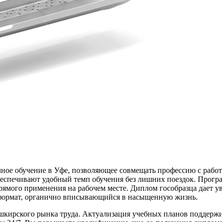
чение в Уфе, позволяющее совмещать профессию с работой и
обеспечивают удобный темп обучения без лишних поездок. Прогр
рямого применения на рабочем месте. Диплом гособразца дает у
 формат, органично вписывающийся в насыщенную жизнь.
ашкирского рынка труда. Актуализация учебных планов поддерж