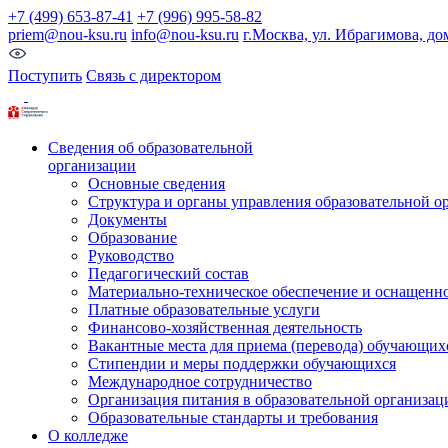
+7 (499) 653-87-41
+7 (996) 995-58-82
priem@nou-ksu.ru
info@nou-ksu.ru
г.Москва, ул. Ибрагимова, до
Поступить
Связь с директором
Сведения об образовательной
организации
Основные сведения
Структура и органы управления образовательной о
Документы
Образование
Руководство
Педагогический состав
Материально-техническое обеспечение и оснащеннос
Платные образовательные услуги
Финансово-хозяйственная деятельность
Вакантные места для приема (перевода) обучающих
Стипендии и меры поддержки обучающихся
Международное сотрудничество
Организация питания в образовательной организац
Образовательные стандарты и требования
О колледже