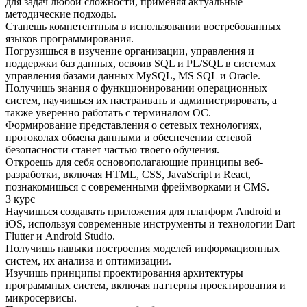
для задач любой сложности, применяя актуальные
методические подходы.
Станешь компетентным в использовании востребованных
языков программирования.
Погрузишься в изучение организации, управления и
поддержки баз данных, освоив SQL и PL/SQL в системах
управления базами данных MySQL, MS SQL и Oracle.
Получишь знания о функционировании операционных
систем, научишься их настраивать и администрировать, а
также уверенно работать с терминалом ОС.
Формирование представления о сетевых технологиях,
протоколах обмена данными и обеспечении сетевой
безопасности станет частью твоего обучения.
Откроешь для себя основополагающие принципы веб-
разработки, включая HTML, CSS, JavaScript и React,
познакомишься с современными фреймворками и CMS.
3 курс
Научишься создавать приложения для платформ Android и
iOS, используя современные инструменты и технологии Dart
Flutter и Android Studio.
Получишь навыки построения моделей информационных
систем, их анализа и оптимизации.
Изучишь принципы проектирования архитектуры
программных систем, включая паттерны проектирования и
микросервисы.