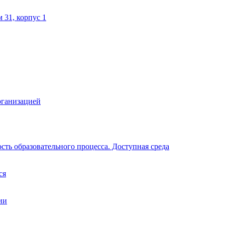
м 31, корпус 1
рганизацией
ть образовательного процесса. Доступная среда
ся
ии