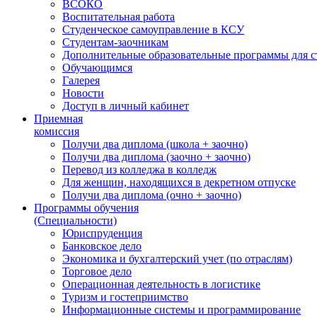
ВСОКО
Воспитательная работа
Студенческое самоуправление в КСУ
Студентам-заочникам
Дополнительные образовательные программы для с
Обучающимся
Галерея
Новости
Доступ в личный кабинет
Приемная
комиссия
Получи два диплома (школа + заочно)
Получи два диплома (заочно + заочно)
Перевод из колледжа в колледж
Для женщин, находящихся в декретном отпуске
Получи два диплома (очно + заочно)
Программы обучения
(Специальности)
Юриспруденция
Банковское дело
Экономика и бухгалтерский учет (по отраслям)
Торговое дело
Операционная деятельность в логистике
Туризм и гостеприимство
Информационные системы и программирование