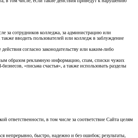
та, в том числе, если такие действия приведут к нарушению
исле за сотрудников колледжа, за администрацию или
а также вводить пользователей или колледж в заблуждение
е действия согласно законодательству или каким-либо
ьным образом рекламную информацию, спам, списки чужих
-бизнесов, «письма счастья», а также использовать разделы
кой ответственности, в том числе за соответствие Сайта целям
ься непрерывно, быстро, надежно и без ошибок; результаты,