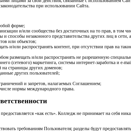
тьими лицами за свои действия, связанные с использованием Сай
 законодательства при использовании Сайта.
любой форме;
ганизации и/или сообщества без достаточных на то прав, в том ч
 и способы незаконного представительства других лиц в сети, 
тов или объектов;
ть и/или распространять контент, при отсутствии прав на таки
собом размещать и/или распространять не разрешенную специал
го (сетевого) маркетинга, системы интернет-заработка и e-mail
й на страницы других доменов;
данные других пользователей;
граничений и запретов, налагаемых Соглашением;
 числе нормы международного права.
тветственности
предоставляется «как есть». Колледж не принимает на себя ника
тствовать требованиям Пользователя; разделы будут предоставлят