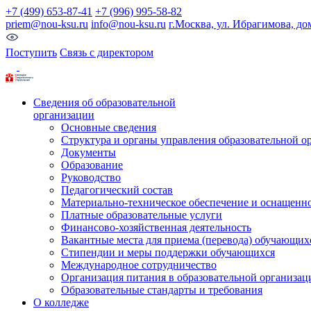
+7 (499) 653-87-41
+7 (996) 995-58-82
priem@nou-ksu.ru
info@nou-ksu.ru
г.Москва, ул. Ибрагимова, до
Поступить
Связь с директором
Сведения об образовательной
организации
Основные сведения
Структура и органы управления образовательной о
Документы
Образование
Руководство
Педагогический состав
Материально-техническое обеспечение и оснащеннос
Платные образовательные услуги
Финансово-хозяйственная деятельность
Вакантные места для приема (перевода) обучающих
Стипендии и меры поддержки обучающихся
Международное сотрудничество
Организация питания в образовательной организац
Образовательные стандарты и требования
О колледже