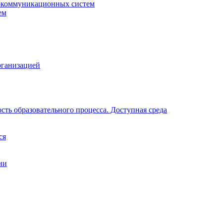
окоммуникационных систем
ем
рганизацией
ть образовательного процесса. Доступная среда
ся
ии