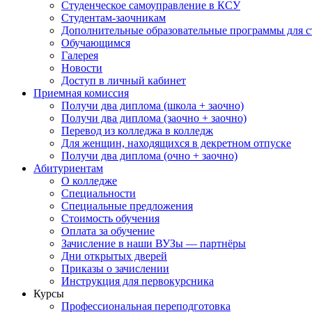
Студенческое самоуправление в КСУ
Студентам-заочникам
Дополнительные образовательные программы для с
Обучающимся
Галерея
Новости
Доступ в личный кабинет
Приемная комиссия
Получи два диплома (школа + заочно)
Получи два диплома (заочно + заочно)
Перевод из колледжа в колледж
Для женщин, находящихся в декретном отпуске
Получи два диплома (очно + заочно)
Абитуриентам
О колледже
Специальности
Специальные предложения
Стоимость обучения
Оплата за обучение
Зачисление в наши ВУЗы — партнёры
Дни открытых дверей
Приказы о зачислении
Инструкция для первокурсника
Курсы
Профессиональная переподготовка