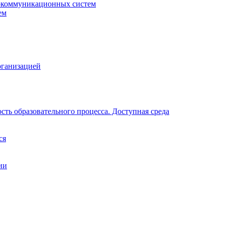
окоммуникационных систем
ем
рганизацией
ть образовательного процесса. Доступная среда
ся
ии