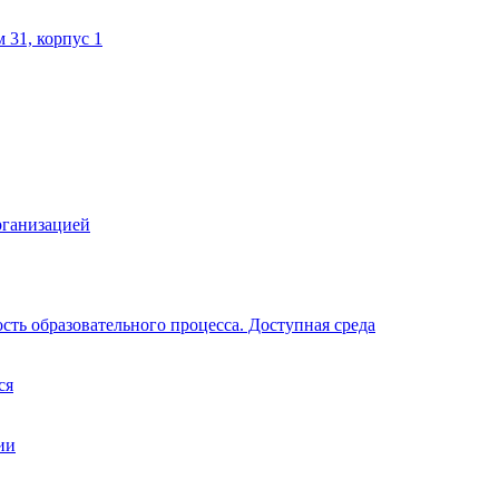
м 31, корпус 1
рганизацией
ть образовательного процесса. Доступная среда
ся
ии