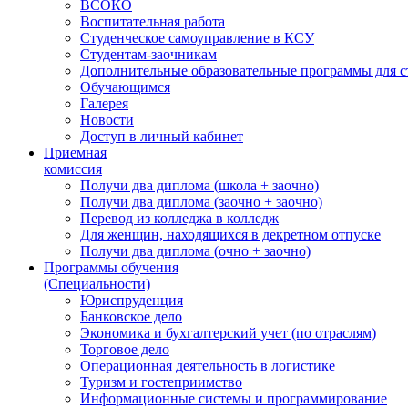
ВСОКО
Воспитательная работа
Студенческое самоуправление в КСУ
Студентам-заочникам
Дополнительные образовательные программы для с
Обучающимся
Галерея
Новости
Доступ в личный кабинет
Приемная
комиссия
Получи два диплома (школа + заочно)
Получи два диплома (заочно + заочно)
Перевод из колледжа в колледж
Для женщин, находящихся в декретном отпуске
Получи два диплома (очно + заочно)
Программы обучения
(Специальности)
Юриспруденция
Банковское дело
Экономика и бухгалтерский учет (по отраслям)
Торговое дело
Операционная деятельность в логистике
Туризм и гостеприимство
Информационные системы и программирование