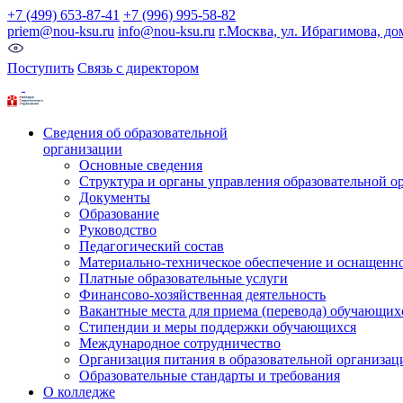
+7 (499) 653-87-41
+7 (996) 995-58-82
priem@nou-ksu.ru
info@nou-ksu.ru
г.Москва, ул. Ибрагимова, до
Поступить
Связь с директором
Сведения об образовательной
организации
Основные сведения
Структура и органы управления образовательной о
Документы
Образование
Руководство
Педагогический состав
Материально-техническое обеспечение и оснащеннос
Платные образовательные услуги
Финансово-хозяйственная деятельность
Вакантные места для приема (перевода) обучающих
Стипендии и меры поддержки обучающихся
Международное сотрудничество
Организация питания в образовательной организац
Образовательные стандарты и требования
О колледже