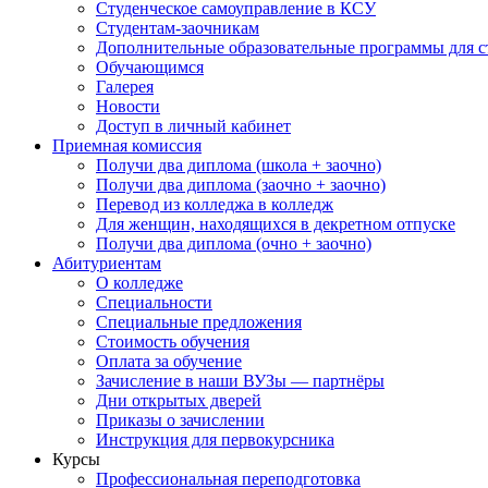
Студенческое самоуправление в КСУ
Студентам-заочникам
Дополнительные образовательные программы для с
Обучающимся
Галерея
Новости
Доступ в личный кабинет
Приемная комиссия
Получи два диплома (школа + заочно)
Получи два диплома (заочно + заочно)
Перевод из колледжа в колледж
Для женщин, находящихся в декретном отпуске
Получи два диплома (очно + заочно)
Абитуриентам
О колледже
Специальности
Специальные предложения
Стоимость обучения
Оплата за обучение
Зачисление в наши ВУЗы — партнёры
Дни открытых дверей
Приказы о зачислении
Инструкция для первокурсника
Курсы
Профессиональная переподготовка