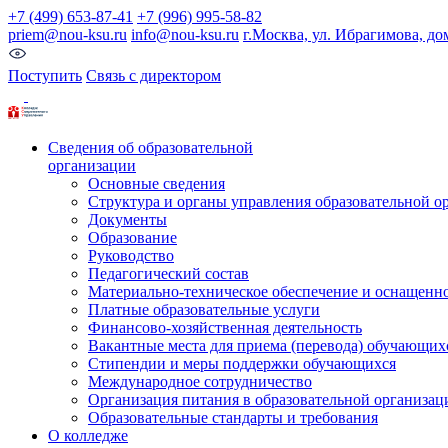
+7 (499) 653-87-41
+7 (996) 995-58-82
priem@nou-ksu.ru
info@nou-ksu.ru
г.Москва, ул. Ибрагимова, до
Поступить
Связь с директором
Сведения об образовательной
организации
Основные сведения
Структура и органы управления образовательной о
Документы
Образование
Руководство
Педагогический состав
Материально-техническое обеспечение и оснащеннос
Платные образовательные услуги
Финансово-хозяйственная деятельность
Вакантные места для приема (перевода) обучающих
Стипендии и меры поддержки обучающихся
Международное сотрудничество
Организация питания в образовательной организац
Образовательные стандарты и требования
О колледже