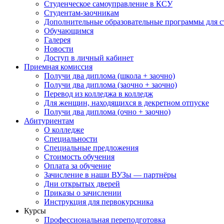
Студенческое самоуправление в КСУ
Студентам-заочникам
Дополнительные образовательные программы для с
Обучающимся
Галерея
Новости
Доступ в личный кабинет
Приемная комиссия
Получи два диплома (школа + заочно)
Получи два диплома (заочно + заочно)
Перевод из колледжа в колледж
Для женщин, находящихся в декретном отпуске
Получи два диплома (очно + заочно)
Абитуриентам
О колледже
Специальности
Специальные предложения
Стоимость обучения
Оплата за обучение
Зачисление в наши ВУЗы — партнёры
Дни открытых дверей
Приказы о зачислении
Инструкция для первокурсника
Курсы
Профессиональная переподготовка