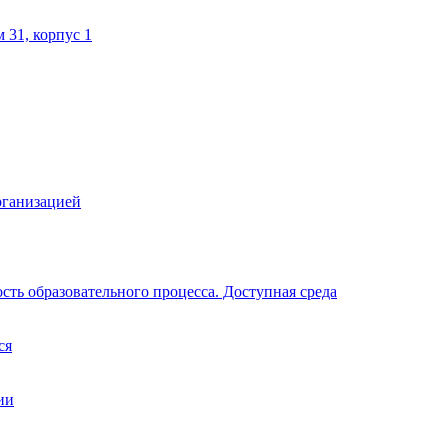
м 31, корпус 1
рганизацией
ть образовательного процесса. Доступная среда
ся
ии