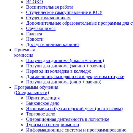
ВСОКО
Воспитательная работа
Студенческое самоуправление в КСУ
Студентам-заочникам
Дополнительные образовательные программы для с
Обучающимся
Галерея
Новости
Доступ в личный кабинет
Приемная
комиссия
Получи два диплома (школа + заочно)
Получи два диплома (заочно + заочно)
Перевод из колледжа в колледж
Для женщин, находящихся в декретном отпуске
Получи два диплома (очно + заочно)
Программы обучения
(Специальности)
Юриспруденция
Банковское дело
Экономика и бухгалтерский учет (по отраслям)
Торговое дело
Операционная деятельность в логистике
Туризм и гостеприимство
Информационные системы и программирование