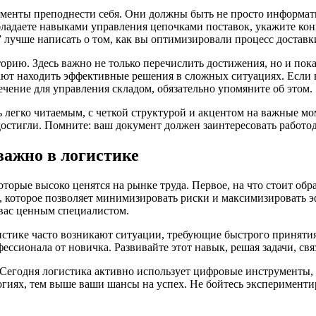
менты преподнести себя. Они должны быть не просто информати
ладаете навыками управления цепочками поставок, укажите кон
 лучше написать о том, как вы оптимизировали процесс доставк
рию. Здесь важно не только перечислить достижения, но и пока
ают находить эффективные решения в сложных ситуациях. Если 
чение для управления складом, обязательно упомяните об этом.
 легко читаемым, с четкой структурой и акцентом на важные м
достигли. Помните: ваш документ должен заинтересовать работода
важно в логистике
которые высоко ценятся на рынке труда. Первое, на что стоит об
е, которое позволяет минимизировать риски и максимизировать 
 вас ценным специалистом.
тике часто возникают ситуации, требующие быстрого принятия 
фессионала от новичка. Развивайте этот навык, решая задачи, с
Сегодня логистика активно использует цифровые инструменты, 
огиях, тем выше ваши шансы на успех. Не бойтесь эксперименти