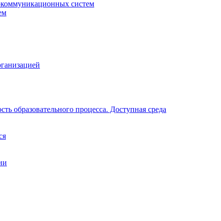
окоммуникационных систем
ем
рганизацией
ть образовательного процесса. Доступная среда
ся
ии