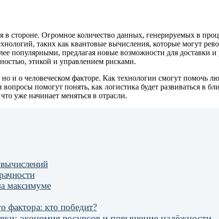
я в стороне. Огромное количество данных, генерируемых в проц
ехнологий, таких как квантовые вычисления, которые могут ре
олее популярными, предлагая новые возможности для доставки и
ностью, этикой и управлением рисками.
 но и о человеческом факторе. Как технологии смогут помочь лю
 вопросы помогут понять, как логистика будет развиваться в б
что уже начинает меняться в отрасли.
 вычислений
зрачности
на максимуме
о фактора: кто победит?
вки: экономия ресурсов и повышение надёжности