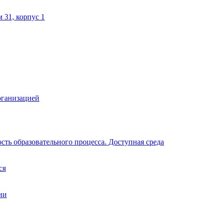
м 31, корпус 1
рганизацией
ть образовательного процесса. Доступная среда
ся
ии