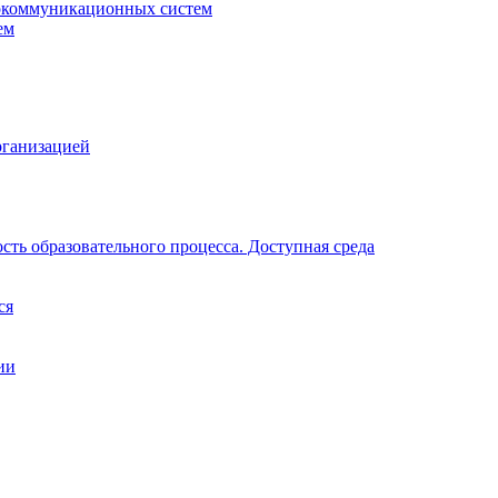
окоммуникационных систем
ем
рганизацией
ть образовательного процесса. Доступная среда
ся
ии