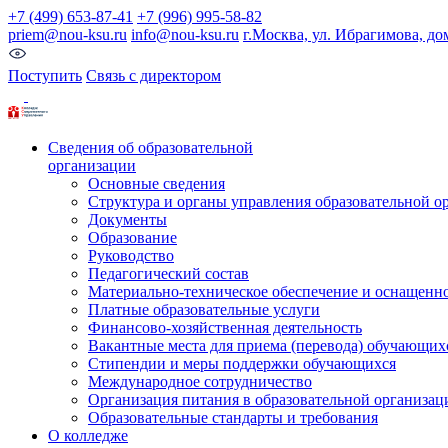
+7 (499) 653-87-41
+7 (996) 995-58-82
priem@nou-ksu.ru
info@nou-ksu.ru
г.Москва, ул. Ибрагимова, до
Поступить
Связь с директором
Сведения об образовательной
организации
Основные сведения
Структура и органы управления образовательной о
Документы
Образование
Руководство
Педагогический состав
Материально-техническое обеспечение и оснащеннос
Платные образовательные услуги
Финансово-хозяйственная деятельность
Вакантные места для приема (перевода) обучающих
Стипендии и меры поддержки обучающихся
Международное сотрудничество
Организация питания в образовательной организац
Образовательные стандарты и требования
О колледже