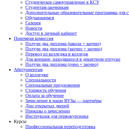
Студенческое самоуправление в КСУ
Студентам-заочникам
Дополнительные образовательные программы для с
Обучающимся
Галерея
Новости
Доступ в личный кабинет
Приемная комиссия
Получи два диплома (школа + заочно)
Получи два диплома (заочно + заочно)
Перевод из колледжа в колледж
Для женщин, находящихся в декретном отпуске
Получи два диплома (очно + заочно)
Абитуриентам
О колледже
Специальности
Специальные предложения
Стоимость обучения
Оплата за обучение
Зачисление в наши ВУЗы — партнёры
Дни открытых дверей
Приказы о зачислении
Инструкция для первокурсника
Курсы
Профессиональная переподготовка