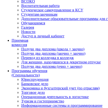
ВСОКО
Воспитательная работа
Студенческое самоуправление в КСУ
Студентам-заочникам
Дополнительные образовательные программы для с
Обучающимся
Галерея
Новости
Доступ в личный кабинет
Приемная
комиссия
Получи два диплома (школа + заочно)
Получи два диплома (заочно + заочно)
Перевод из колледжа в колледж
Для женщин, находящихся в декретном отпуске
Получи два диплома (очно + заочно)
Программы обучения
(Специальности)
Юриспруденция
Банковское дело
Экономика и бухгалтерский учет (по отраслям)
Торговое дело
Операционная деятельность в логистике
Туризм и гостеприимство
Информационные системы и программирование