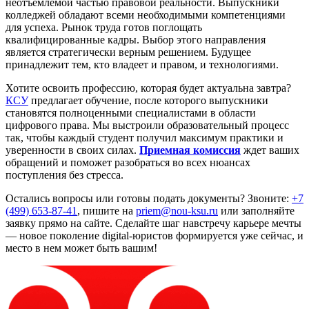
неотъемлемой частью правовой реальности. Выпускники
колледжей обладают всеми необходимыми компетенциями
для успеха. Рынок труда готов поглощать
квалифицированные кадры. Выбор этого направления
является стратегически верным решением. Будущее
принадлежит тем, кто владеет и правом, и технологиями.
Хотите освоить профессию, которая будет актуальна завтра?
КСУ
предлагает обучение, после которого выпускники
становятся полноценными специалистами в области
цифрового права. Мы выстроили образовательный процесс
так, чтобы каждый студент получил максимум практики и
уверенности в своих силах.
Приемная комиссия
ждет ваших
обращений и поможет разобраться во всех нюансах
поступления без стресса.
Остались вопросы или готовы подать документы? Звоните:
+7
(499) 653-87-41
, пишите на
priem@nou-ksu.ru
или заполняйте
заявку прямо на сайте. Сделайте шаг навстречу карьере мечты
— новое поколение digital-юристов формируется уже сейчас, и
место в нем может быть вашим!