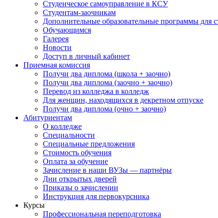
Студенческое самоуправление в КСУ
Студентам-заочникам
Дополнительные образовательные программы для с
Обучающимся
Галерея
Новости
Доступ в личный кабинет
Приемная комиссия
Получи два диплома (школа + заочно)
Получи два диплома (заочно + заочно)
Перевод из колледжа в колледж
Для женщин, находящихся в декретном отпуске
Получи два диплома (очно + заочно)
Абитуриентам
О колледже
Специальности
Специальные предложения
Стоимость обучения
Оплата за обучение
Зачисление в наши ВУЗы — партнёры
Дни открытых дверей
Приказы о зачислении
Инструкция для первокурсника
Курсы
Профессиональная переподготовка