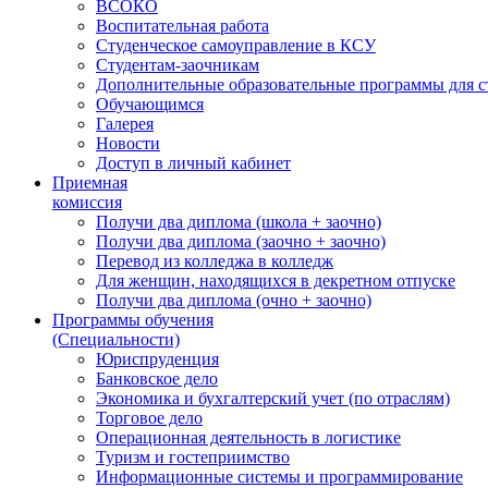
ВСОКО
Воспитательная работа
Студенческое самоуправление в КСУ
Студентам-заочникам
Дополнительные образовательные программы для с
Обучающимся
Галерея
Новости
Доступ в личный кабинет
Приемная
комиссия
Получи два диплома (школа + заочно)
Получи два диплома (заочно + заочно)
Перевод из колледжа в колледж
Для женщин, находящихся в декретном отпуске
Получи два диплома (очно + заочно)
Программы обучения
(Специальности)
Юриспруденция
Банковское дело
Экономика и бухгалтерский учет (по отраслям)
Торговое дело
Операционная деятельность в логистике
Туризм и гостеприимство
Информационные системы и программирование