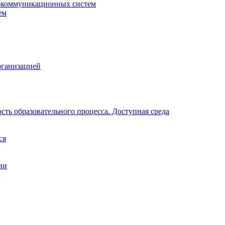
окоммуникационных систем
ем
рганизацией
ть образовательного процесса. Доступная среда
ся
ии