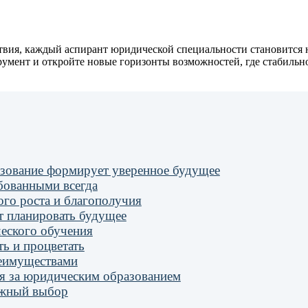
ствия, каждый аспирант юридической специальности становится 
румент и откройте новые горизонты возможностей, где стабильн
азование формирует уверенное будущее
бованными всегда
ого роста и благополучия
т планировать будущее
еского обучения
ь и процветать
реимуществами
ся за юридическим образованием
ежный выбор