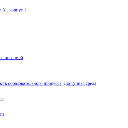
м 31, корпус 1
рганизацией
ть образовательного процесса. Доступная среда
ся
ии