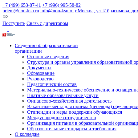
+7 (499) 653-87-41
+7 (996) 995-58-82
priem@nou-ksu.ru
info@nou-ksu.ru
г.Москва, ул. Ибрагимова, до
Поступить
Связь с директором
Сведения об образовательной
организации
Основные сведения
Структура и органы управления образовательной о
Документы
Образование
Руководство
Педагогический состав
Материально-техническое обеспечение и оснащеннос
Платные образовательные услуги
Финансово-хозяйственная деятельность
Вакантные места для приема (перевода) обучающих
Стипендии и меры поддержки обучающихся
Международное сотрудничество
Организация питания в образовательной организац
Образовательные стандарты и требования
О колледже