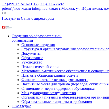
+7 (499) 653-87-41
+7 (996) 995-58-82
priem@nou-ksu.ru
info@nou-ksu.ru
г.Москва, ул. Ибрагимова, до
Поступить
Связь с директором
Сведения об образовательной
организации
Основные сведения
Структура и органы управления образовательной о
Документы
Образование
Руководство
Педагогический состав
Материально-техническое обеспечение и оснащеннос
Платные образовательные услуги
Финансово-хозяйственная деятельность
Вакантные места для приема (перевода) обучающих
Стипендии и меры поддержки обучающихся
Международное сотрудничество
Организация питания в образовательной организац
Образовательные стандарты и требования
О колледже