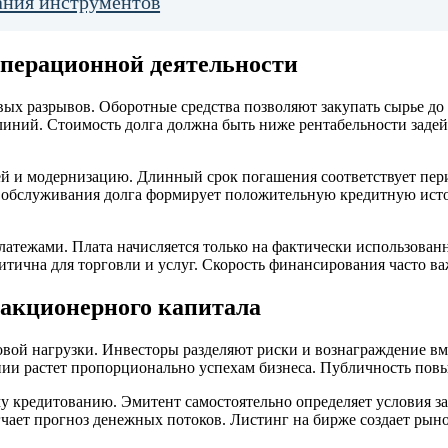
ания инструментов
операционной деятельности
ых разрывов. Оборотные средства позволяют закупать сырье до
иний. Стоимость долга должна быть ниже рентабельности задей
и модернизацию. Длинный срок погашения соответствует перио
на обслуживания долга формирует положительную кредитную ист
тежами. Плата начисляется только на фактически использованны
тична для торговли и услуг. Скорость финансирования часто ва
акционерного капитала
овой нагрузки. Инвесторы разделяют риски и вознаграждение вм
ии растет пропорционально успехам бизнеса. Публичность повы
у кредитованию. Эмитент самостоятельно определяет условия з
чает прогноз денежных потоков. Листинг на бирже создает рын