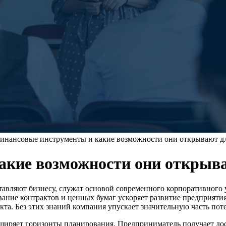
инансовые инструменты и какие возможности они открывают дл
акие возможности они открыва
авляют бизнесу, служат основой современного корпоративного
ание контрактов и ценных бумаг ускоряет развитие предприяти
та. Без этих знаний компания упускает значительную часть по
ширяет горизонты планирования. Предприниматель получает дос