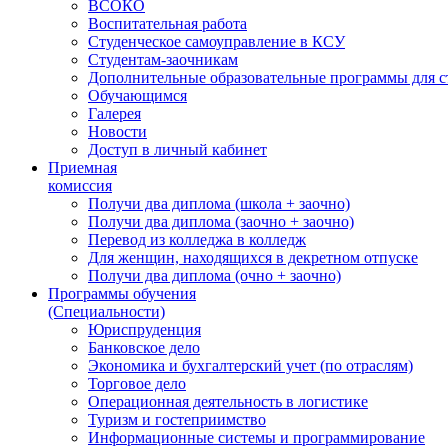
ВСОКО
Воспитательная работа
Студенческое самоуправление в КСУ
Студентам-заочникам
Дополнительные образовательные программы для с
Обучающимся
Галерея
Новости
Доступ в личный кабинет
Приемная
комиссия
Получи два диплома (школа + заочно)
Получи два диплома (заочно + заочно)
Перевод из колледжа в колледж
Для женщин, находящихся в декретном отпуске
Получи два диплома (очно + заочно)
Программы обучения
(Специальности)
Юриспруденция
Банковское дело
Экономика и бухгалтерский учет (по отраслям)
Торговое дело
Операционная деятельность в логистике
Туризм и гостеприимство
Информационные системы и программирование