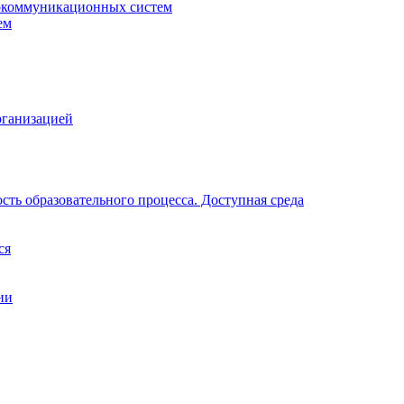
окоммуникационных систем
ем
рганизацией
ть образовательного процесса. Доступная среда
ся
ии