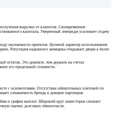
 получения выручки от клиентов. Своевременное
ствованного капитала. Умеренный леверидж усиливает отдачу
ду окупаемости проектов. Целевой характер использования
орию. Репутация надежного заемщика открывает двери к более
й остаток. Это дешевле, чем держать на счетах
жнее его предельной стоимости.
есте с основателями. Отсутствие обязательных платежей по
шает узнаваемость бренда и доверие партнеров.
айма и график выплат. Широкий круг инвесторов снижает
очную оценку долговых обязательств.