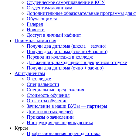
Студенческое самоуправление в КСУ
Студентам-заочникам
Дополнительные образовательные программы для с
Обучающимся
Галерея
Новости
Доступ в личный кабинет
Приемная комиссия
Получи два диплома (школа + заочно)
Получи два диплома (заочно + заочно)
Перевод из колледжа в колледж
Для женщин, находящихся в декретном отпуске
Получи два диплома (очно + заочно)
Абитуриентам
О колледже
Специальности
Специальные предложения
Стоимость обучения
Оплата за обучение
Зачисление в наши ВУЗы — партнёры
Дни открытых дверей
Приказы о зачислении
Инструкция для первокурсника
Курсы
Профессиональная переподготовка