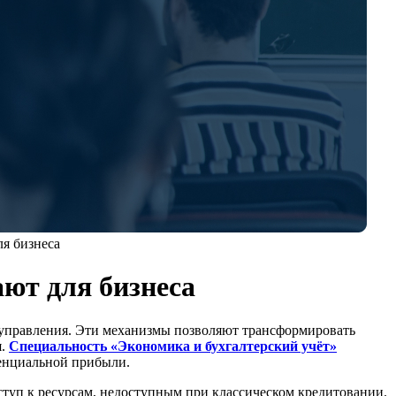
я бизнеса
ют для бизнеса
 управления. Эти механизмы позволяют трансформировать
я.
Специальность «Экономика и бухгалтерский учёт»
тенциальной прибыли.
туп к ресурсам, недоступным при классическом кредитовании.