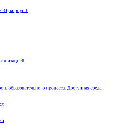
м 31, корпус 1
рганизацией
ть образовательного процесса. Доступная среда
ся
ии