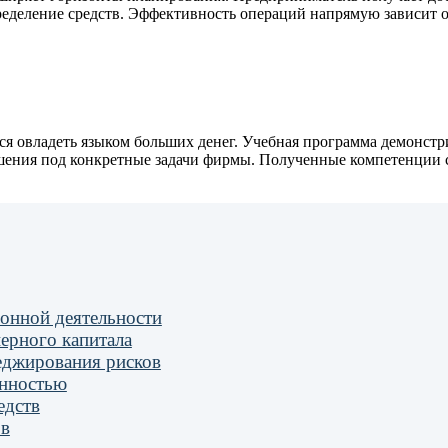
деление средств. Эффективность операций напрямую зависит о
тся овладеть языком больших денег. Учебная программа демонст
шения под конкретные задачи фирмы. Полученные компетенции с
онной деятельности
ерного капитала
еджирования рисков
енностью
едств
ов