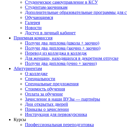
Студенческое самоуправление в КСУ
Студентам-заочникам
Дополнительные образовательные программы для с
Обучающимся
Галерея
Новости
Доступ в личный кабинет
Приемная комиссия
Получи два диплома (школа + заочно)
Получи два диплома (заочно + заочно)
Перевод из колледжа в колледж
Для женщин, находящихся в декретном отпуске
Получи два диплома (очно + заочно)
Абитуриентам
О колледже
Специальности
Специальные предложения
Стоимость обучения
Оплата за обучение
Зачисление в наши ВУЗы — партнёры
Дни открытых дверей
Приказы о зачислении
Инструкция для первокурсника
Курсы
Профессиональная переподготовка