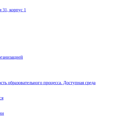
м 31, корпус 1
рганизацией
ть образовательного процесса. Доступная среда
ся
ии