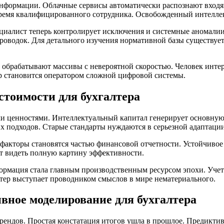
 информации. Облачные сервисы автоматически распознают вхо
время квалифицированного сотрудника. Освобожденный интеллек
ециалист теперь контролирует исключения и системные аномалии
оводок. Для детального изучения нормативной базы существует 
ы обрабатывают массивы с невероятной скоростью. Человек инте
р становится оператором сложной цифровой системы.
стоимости для бухгалтера
ми ценностями. Интеллектуальный капитал генерирует основну
х подходов. Старые стандарты нуждаются в серьезной адаптации
-факторы становятся частью финансовой отчетности. Устойчивое
ет видеть полную картину эффективности.
ормация стала главным производственным ресурсом эпохи. Уче
тер выступает проводником смыслов в мире нематериального.
вное моделирование для бухгалтера
рендов. Простая констатация итогов ушла в прошлое. Предикти