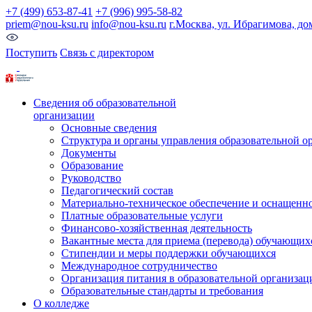
+7 (499) 653-87-41
+7 (996) 995-58-82
priem@nou-ksu.ru
info@nou-ksu.ru
г.Москва, ул. Ибрагимова, до
Поступить
Связь с директором
Сведения об образовательной
организации
Основные сведения
Структура и органы управления образовательной о
Документы
Образование
Руководство
Педагогический состав
Материально-техническое обеспечение и оснащеннос
Платные образовательные услуги
Финансово-хозяйственная деятельность
Вакантные места для приема (перевода) обучающих
Стипендии и меры поддержки обучающихся
Международное сотрудничество
Организация питания в образовательной организац
Образовательные стандарты и требования
О колледже