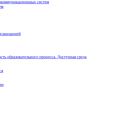
окоммуникационных систем
ем
рганизацией
ть образовательного процесса. Доступная среда
ся
ии