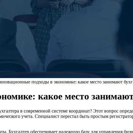
нновационные подходы в экономике: какое место занимают бухг
номике: какое место занимают
хгалтера в современной системе координат? Этот вопрос определ
мического учета. Специалист перестал быть простым регистрато
ты. Бухгалтер обеспечивает надежную базу для управления биз