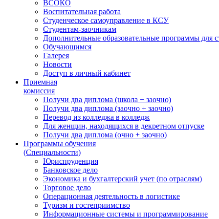
ВСОКО
Воспитательная работа
Студенческое самоуправление в КСУ
Студентам-заочникам
Дополнительные образовательные программы для с
Обучающимся
Галерея
Новости
Доступ в личный кабинет
Приемная
комиссия
Получи два диплома (школа + заочно)
Получи два диплома (заочно + заочно)
Перевод из колледжа в колледж
Для женщин, находящихся в декретном отпуске
Получи два диплома (очно + заочно)
Программы обучения
(Специальности)
Юриспруденция
Банковское дело
Экономика и бухгалтерский учет (по отраслям)
Торговое дело
Операционная деятельность в логистике
Туризм и гостеприимство
Информационные системы и программирование