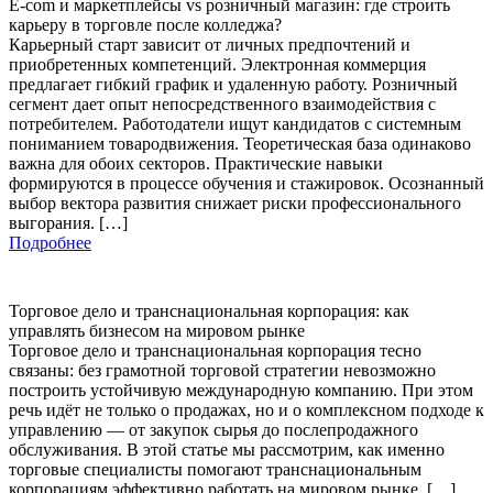
E-com и маркетплейсы vs розничный магазин: где строить
карьеру в торговле после колледжа?
Карьерный старт зависит от личных предпочтений и
приобретенных компетенций. Электронная коммерция
предлагает гибкий график и удаленную работу. Розничный
сегмент дает опыт непосредственного взаимодействия с
потребителем. Работодатели ищут кандидатов с системным
пониманием товародвижения. Теоретическая база одинаково
важна для обоих секторов. Практические навыки
формируются в процессе обучения и стажировок. Осознанный
выбор вектора развития снижает риски профессионального
выгорания. […]
Подробнее
Торговое дело и транснациональная корпорация: как
управлять бизнесом на мировом рынке
Торговое дело и транснациональная корпорация тесно
связаны: без грамотной торговой стратегии невозможно
построить устойчивую международную компанию. При этом
речь идёт не только о продажах, но и о комплексном подходе к
управлению — от закупок сырья до послепродажного
обслуживания. В этой статье мы рассмотрим, как именно
торговые специалисты помогают транснациональным
корпорациям эффективно работать на мировом рынке, […]