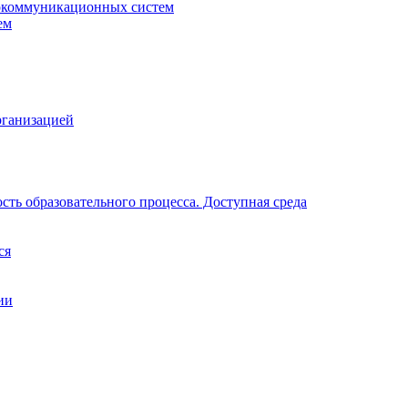
окоммуникационных систем
ем
рганизацией
ть образовательного процесса. Доступная среда
ся
ии