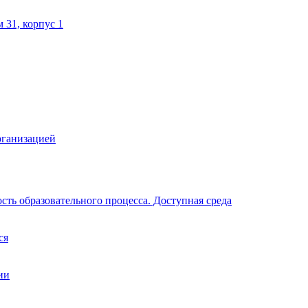
м 31, корпус 1
рганизацией
ть образовательного процесса. Доступная среда
ся
ии