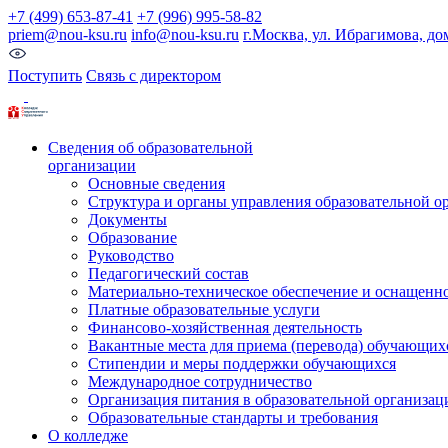
+7 (499) 653-87-41
+7 (996) 995-58-82
priem@nou-ksu.ru
info@nou-ksu.ru
г.Москва, ул. Ибрагимова, до
Поступить
Связь с директором
Сведения об образовательной
организации
Основные сведения
Структура и органы управления образовательной о
Документы
Образование
Руководство
Педагогический состав
Материально-техническое обеспечение и оснащеннос
Платные образовательные услуги
Финансово-хозяйственная деятельность
Вакантные места для приема (перевода) обучающих
Стипендии и меры поддержки обучающихся
Международное сотрудничество
Организация питания в образовательной организац
Образовательные стандарты и требования
О колледже