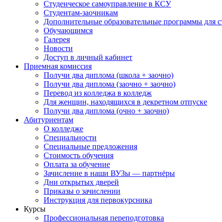
Студенческое самоуправление в КСУ
Студентам-заочникам
Дополнительные образовательные программы для с
Обучающимся
Галерея
Новости
Доступ в личный кабинет
Приемная комиссия
Получи два диплома (школа + заочно)
Получи два диплома (заочно + заочно)
Перевод из колледжа в колледж
Для женщин, находящихся в декретном отпуске
Получи два диплома (очно + заочно)
Абитуриентам
О колледже
Специальности
Специальные предложения
Стоимость обучения
Оплата за обучение
Зачисление в наши ВУЗы — партнёры
Дни открытых дверей
Приказы о зачислении
Инструкция для первокурсника
Курсы
Профессиональная переподготовка