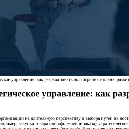
еское управление: как разрабатывать долгосрочные планы разви
тегическое управление: как ра
организации на длительную перспективу и выбора путей их дос
апример, закупка товара или оформление заказа), стратегическо
енности лежат в основе нашего бизнеса?». Для торгового предпр