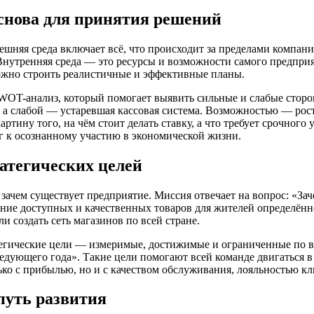
снова для принятия решений
ешняя среда включает всё, что происходит за пределами компани
Внутренняя среда — это ресурсы и возможности самого предприя
можно строить реалистичные и эффективные планы.
WOT-анализ, который помогает выявить сильные и слабые сторо
 а слабой — устаревшая кассовая система. Возможностью — рост
артину того, на чём стоит делать ставку, а что требует срочно
 к осознанному участию в экономической жизни.
атегических целей
 зачем существует предприятие. Миссия отвечает на вопрос: «Зач
ение доступных и качественных товаров для жителей определённ
ли создать сеть магазинов по всей стране.
егические цели — измеримые, достижимые и ограниченные по в
едующего года». Такие цели помогают всей команде двигаться в
ко с прибылью, но и с качеством обслуживания, лояльностью кл
путь развития