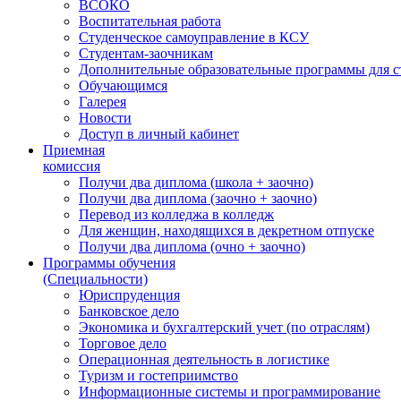
ВСОКО
Воспитательная работа
Студенческое самоуправление в КСУ
Студентам-заочникам
Дополнительные образовательные программы для с
Обучающимся
Галерея
Новости
Доступ в личный кабинет
Приемная
комиссия
Получи два диплома (школа + заочно)
Получи два диплома (заочно + заочно)
Перевод из колледжа в колледж
Для женщин, находящихся в декретном отпуске
Получи два диплома (очно + заочно)
Программы обучения
(Специальности)
Юриспруденция
Банковское дело
Экономика и бухгалтерский учет (по отраслям)
Торговое дело
Операционная деятельность в логистике
Туризм и гостеприимство
Информационные системы и программирование